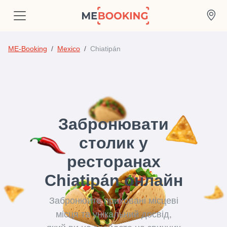
ME-Booking
Mexico
Chiatipán
Забронювати
столик у
ресторанах
Chiatipán онлайн
Забронюйте приховані місцеві
місця та унікальний досвід,