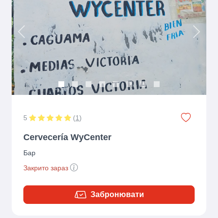
Previous
Next
5
(
1
)
Cervecería WyCenter
Бар
Закрито зараз
Забронювати