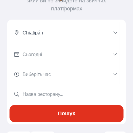
який ви не знайдете на звичних
платформах
Chiatipán
Пошук