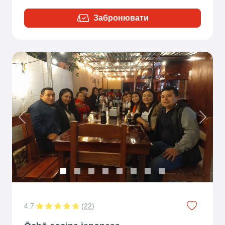
Забронювати
Previous
Next
4.7
(
22
)