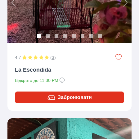
Previous
Next
4.7
(
3
)
La Escondida
Відкрито до 11:30 PM
Забронювати