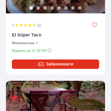
5
(
5
)
El Súper Taco
Мексиканська
•
Відкрито до 11:30 PM
Забронювати