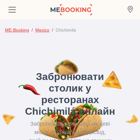
ME-Booking
Mexico
Chichimilá
Забронювати
столик у
ресторанах
Chichimilá онлайн
Забронюйте приховані місцеві
місця та унікальний досвід,