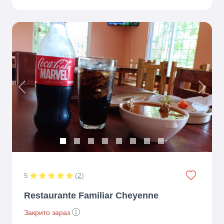
Previous
Next
5
(
2
)
Restaurante Familiar Cheyenne
Закрито зараз