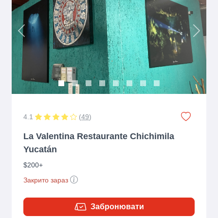
Previous
Next
4.1
(
49
)
La Valentina Restaurante Chichimila
Yucatán
$200+
Закрито зараз
Забронювати