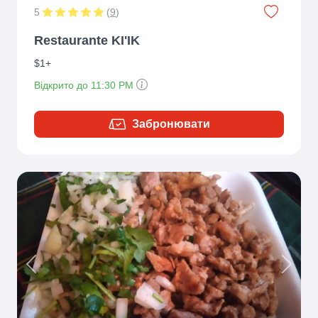
5
(
9
)
Restaurante KI'IK
$1+
Відкрито до 11:30 PM
Забронювати
Previous
Next