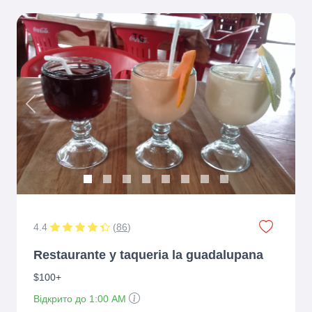
Previous
Next
4.4
(
86
)
Restaurante y taqueria la guadalupana
$100+
Відкрито до 1:00 AM