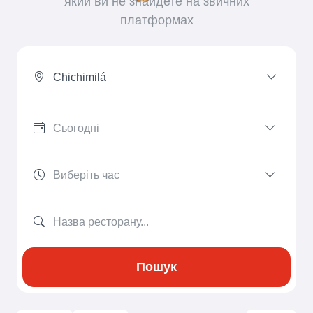
який ви не знайдете на звичних
платформах
Chichimilá
Пошук