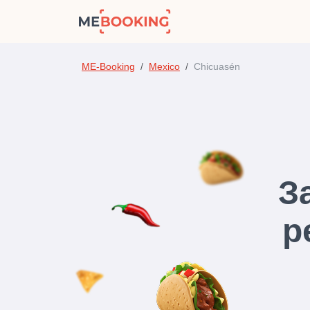
ME-Booking
Mexico
Chicuasén
З
р