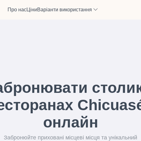
Про нас
Ціни
Варіанти використання
абронювати столик
есторанах Chicuas
онлайн
Забронюйте приховані місцеві місця та унікальний