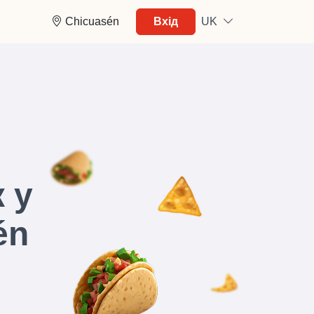
Chicuasén
Вхід
UK
 у
én