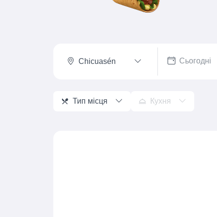
Chicuasén
Тип місця
Кухня