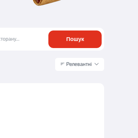
Пошук
Релевантні
Релевантні