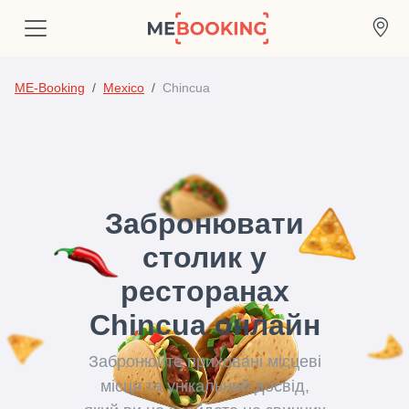
ME-Booking
Mexico
Chincua
Забронювати
столик у
ресторанах
Chincua онлайн
Забронюйте приховані місцеві
місця та унікальний досвід,