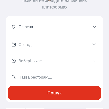
який ви не знайдете на звичних
платформах
Chincua
Пошук