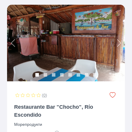
Previous
Next
(
0
)
Restaurante Bar "Chocho", Río
Escondido
Морепродукти