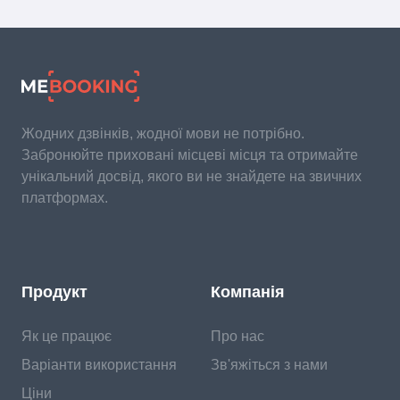
Жодних дзвінків, жодної мови не потрібно.
Забронюйте приховані місцеві місця та отримайте
унікальний досвід, якого ви не знайдете на звичних
платформах.
Продукт
Компанія
Як це працює
Про нас
Варіанти використання
Зв'яжіться з нами
Ціни