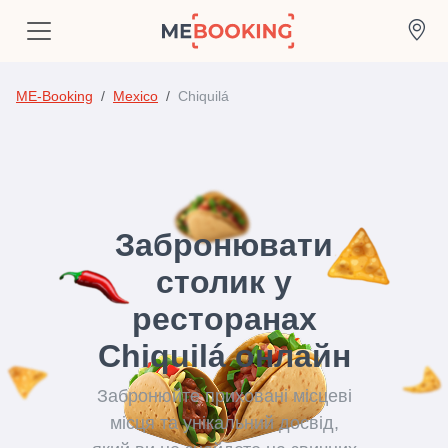
ME-Booking
Mexico
Chiquilá
Забронювати
столик у
ресторанах
Chiquilá онлайн
Забронюйте приховані місцеві
місця та унікальний досвід,