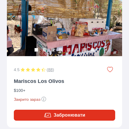
Previous
Next
4.5
(
88
)
Mariscos Los Olivos
$100+
Закрито зараз
Забронювати