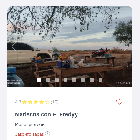
Previous
Next
4.3
(
15
)
Mariscos con El Fredyy
Морепродукти
Закрито зараз