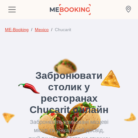
ME-Booking
Mexico
Chucarit
Забронювати
столик у
ресторанах
Chucarit онлайн
Забронюйте приховані місцеві
місця та унікальний досвід,