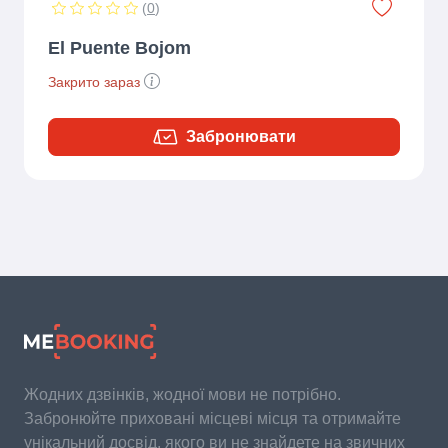
(
0
)
El Puente Bojom
Закрито зараз
Забронювати
Жодних дзвінків, жодної мови не потрібно.
Забронюйте приховані місцеві місця та отримайте
унікальний досвід, якого ви не знайдете на звичних