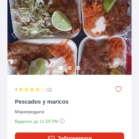
Previous
Next
4
(
3
)
Pescados y maricos
Морепродукти
Відкрито до 11:59 PM
Забронювати