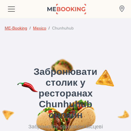
ME-Booking
Mexico
Chunhuhub
Забронювати
столик у
ресторанах
Chunhuhub
онлайн
Забронюйте приховані місцеві