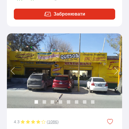
Забронювати
Previous
Next
4.3
(
1086
)