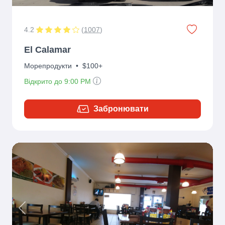
4.2
(
1007
)
El Calamar
Морепродукти
•
$100+
Відкрито до 9:00 PM
Забронювати
Previous
Next