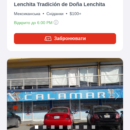
Lenchita Tradición de Doña Lenchita
Мексиканська
•
Сніданки
•
$100+
Відкрито до 6:00 PM
Забронювати
Previous
Next