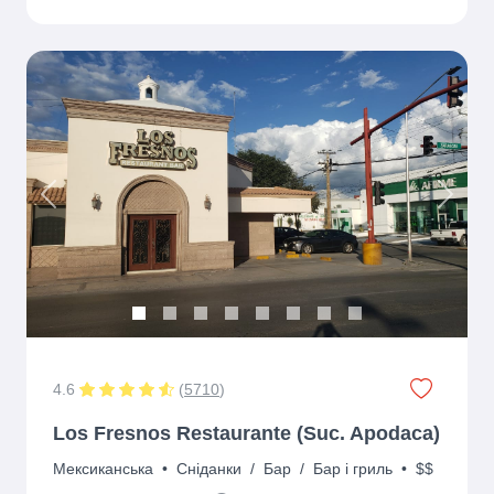
Previous
Next
4.6
(
5710
)
Los Fresnos Restaurante (Suc. Apodaca)
Мексиканська
•
Сніданки
/
Бар
/
Бар і гриль
•
$$