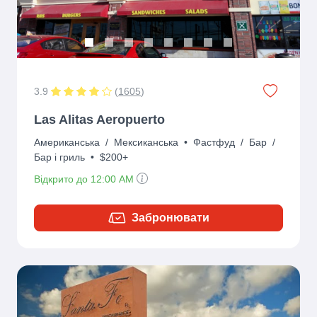
3.9
(
1605
)
Las Alitas Aeropuerto
Американська
/
Мексиканська
•
Фастфуд
/
Бар
/
Бар і гриль
•
$200+
Відкрито до 12:00 AM
Забронювати