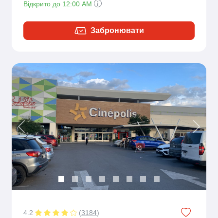
Відкрито до 12:00 AM
Забронювати
Previous
Next
4.2
(
3184
)