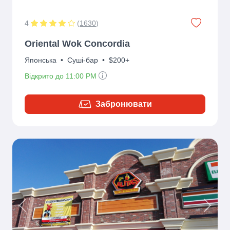
4
(
1630
)
Oriental Wok Concordia
Японська
•
Суші-бар
•
$200+
Відкрито до 11:00 PM
Забронювати
Previous
Next