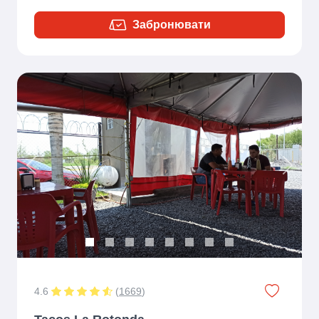
Забронювати
Previous
Next
4.6
(
1669
)