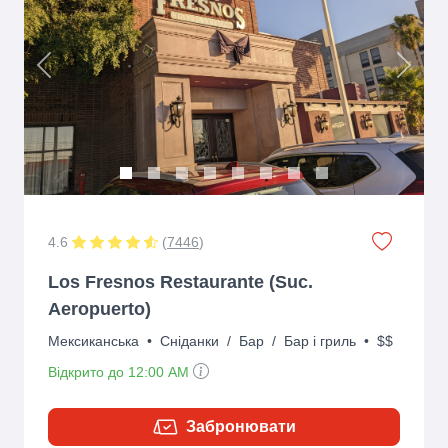
Previous
Next
4.6
(
7446
)
Los Fresnos Restaurante (Suc.
Aeropuerto)
Мексиканська
•
Сніданки
/
Бар
/
Бар і гриль
•
$$
Відкрито до 12:00 AM
Забронювати