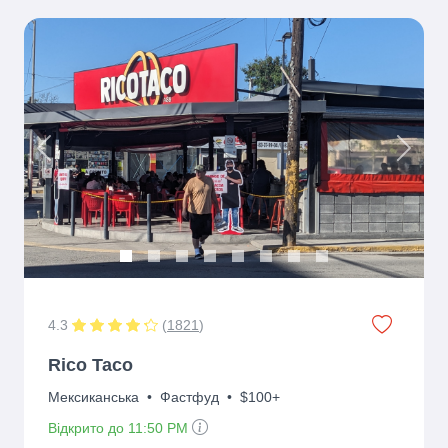
Previous
Next
4.3
(
1821
)
Rico Taco
Мексиканська
•
Фастфуд
•
$100+
Відкрито до 11:50 PM