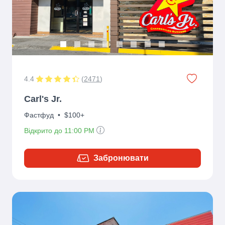
4.4
(
2471
)
Carl's Jr.
Фастфуд
•
$100+
Відкрито до 11:00 PM
Забронювати