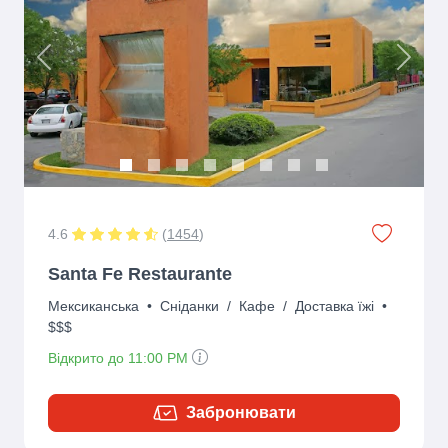
Previous
Next
4.6
(
1454
)
Santa Fe Restaurante
Мексиканська
•
Сніданки
/
Кафе
/
Доставка їжі
•
$$$
Відкрито до 11:00 PM
Забронювати