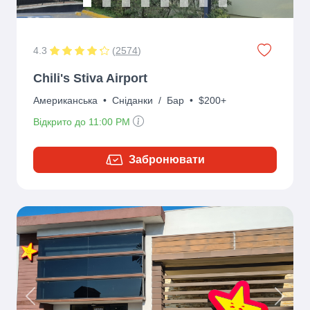
4.3
(
2574
)
Chili's Stiva Airport
Американська
•
Сніданки
/
Бар
•
$200+
Відкрито до 11:00 PM
Забронювати
Previous
Next