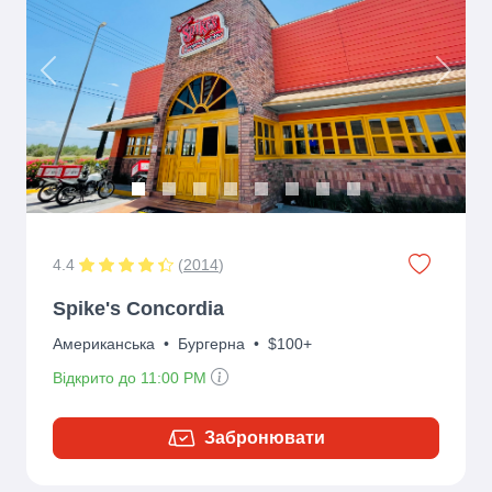
Previous
Next
4.4
(
2014
)
Spike's Concordia
Американська
•
Бургерна
•
$100+
Відкрито до 11:00 PM
Забронювати