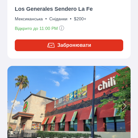
Los Generales Sendero La Fe
Мексиканська
•
Сніданки
•
$200+
Відкрито до 11:00 PM
Забронювати
Previous
Next