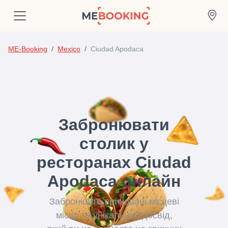
ME-Booking
Mexico
Ciudad Apodaca
Забронювати
столик у
ресторанах Ciudad
Apodaca онлайн
Забронюйте приховані місцеві
місця та унікальний досвід,