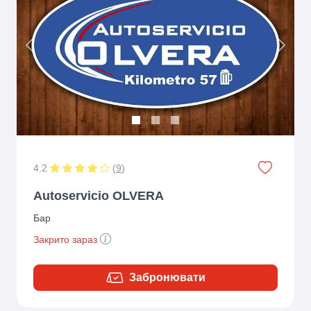
Previous
Next
4.2
(
9
)
Autoservicio OLVERA
Бар
Закрито зараз
Забронювати