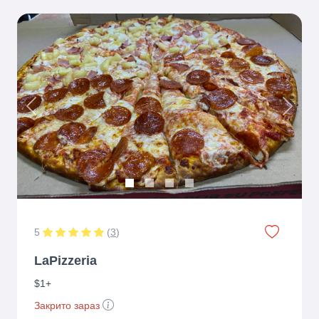
Previous
Next
5
(
3
)
LaPizzeria
$1+
Закрито зараз