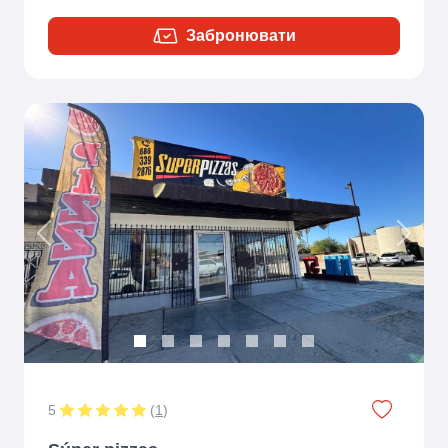
Забронювати
Previous
Next
5
(
1
)