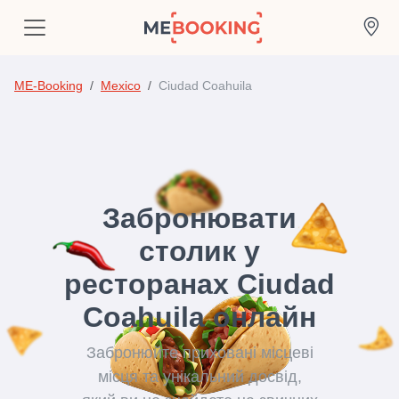
ME-Booking
Mexico
Ciudad Coahuila
Забронювати
столик у
ресторанах Ciudad
Coahuila онлайн
Забронюйте приховані місцеві
місця та унікальний досвід,