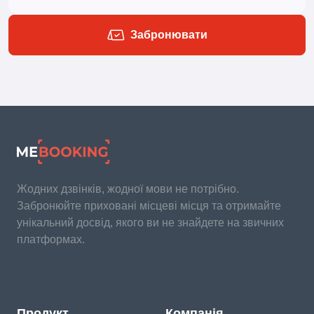
Забронювати
Жодних дзвінків, жодної мови не потрібно.
Забронюйте приховані місцеві місця та отримайте
унікальний досвід, якого ви не знайдете на звичних
платформах.
Продукт
Компанія