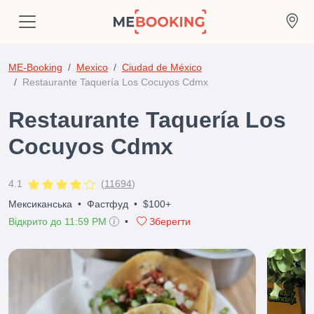
ME-Booking
Mexico
Ciudad de México
Restaurante Taquería Los Cocuyos Cdmx
Restaurante Taquería Los
Cocuyos Cdmx
4.1
(
11694
)
Мексиканська
•
Фастфуд
•
$100+
Відкрито до 11:59 PM
•
Зберегти