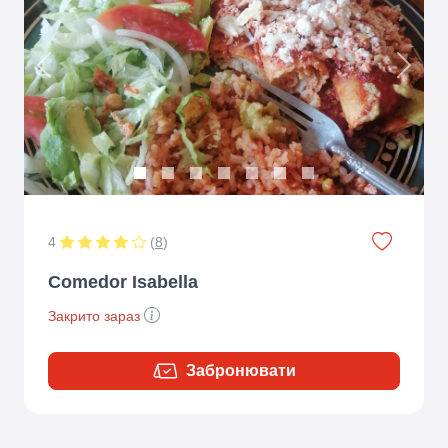
Previous
Next
4
(
8
)
Comedor Isabella
Закрито зараз
Забронювати