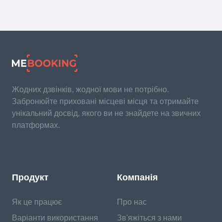
Жодних дзвінків, жодної мови не потрібно.
Забронюйте приховані місцеві місця та отримайте
унікальний досвід, якого ви не знайдете на звичних
платформах.
Продукт
Компанія
Як це працює
Про нас
Варіанти використання
Зв'яжіться з нами