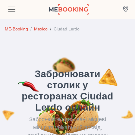
ME-Booking
Mexico
Ciudad Lerdo
Забронювати
столик у
ресторанах Ciudad
Lerdo онлайн
Забронюйте приховані місцеві
місця та унікальний досвід,