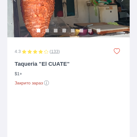
Previous
Next
4.3
(
133
)
Taqueria "El CUATE"
$1+
Закрито зараз