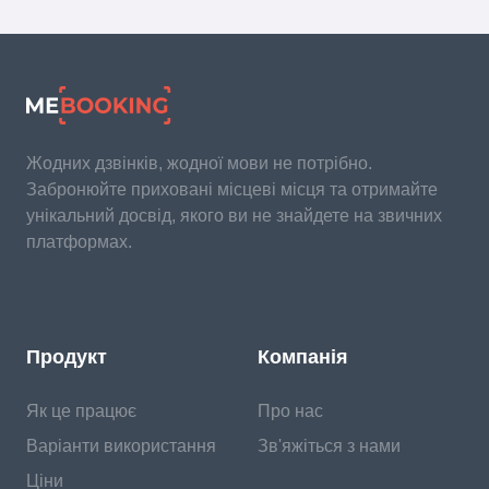
Жодних дзвінків, жодної мови не потрібно.
Забронюйте приховані місцеві місця та отримайте
унікальний досвід, якого ви не знайдете на звичних
платформах.
Продукт
Компанія
Як це працює
Про нас
Варіанти використання
Зв'яжіться з нами
Ціни