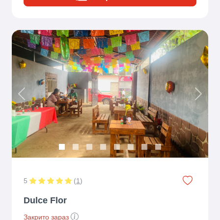
Previous
Next
5
(
1
)
Dulce Flor
Закрито зараз