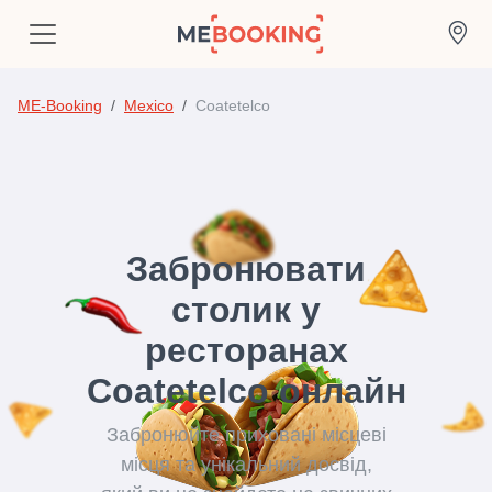
ME-Booking
Mexico
Coatetelco
Забронювати
столик у
ресторанах
Coatetelco онлайн
Забронюйте приховані місцеві
місця та унікальний досвід,