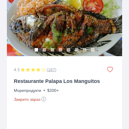
Previous
Next
4.3
(
167
)
Restaurante Palapa Los Manguitos
Морепродукти
•
$200+
Закрито зараз