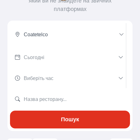
який ви не знайдете на звичних
платформах
Coatetelco
Пошук