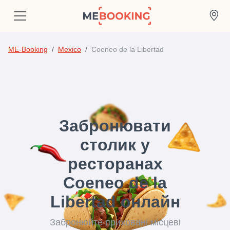
ME-Booking
Mexico
Coeneo de la Libertad
Забронювати
столик у
ресторанах
Coeneo de la
Libertad онлайн
Забронюйте приховані місцеві