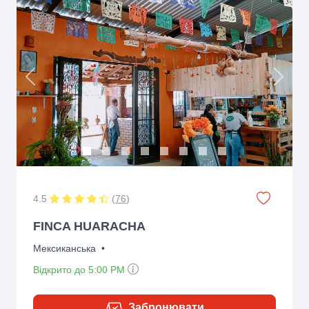
Previous
Next
4.5
(
76
)
FINCA HUARACHA
Мексиканська
•
Відкрито до 5:00 PM
Забронювати