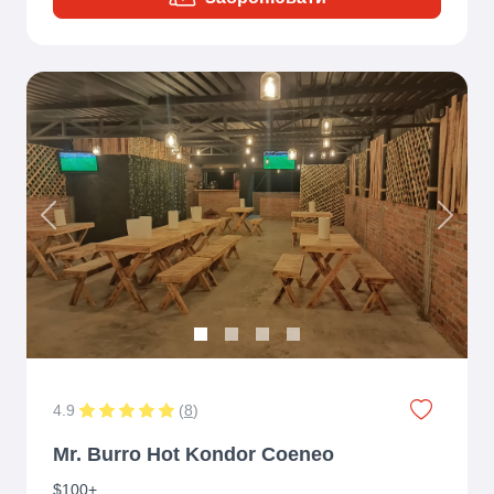
Previous
Next
4.9
(
8
)
Mr. Burro Hot Kondor Coeneo
$100+