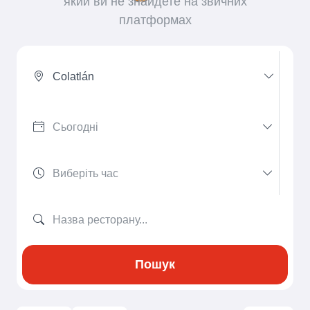
який ви не знайдете на звичних
платформах
Colatlán
Пошук