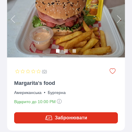
Previous
Next
(
0
)
Margarita's food
Американська
•
Бургерна
Відкрито до 10:00 PM
Забронювати