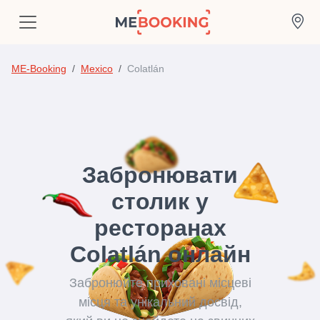
ME-Booking
Mexico
Colatlán
Забронювати
столик у
ресторанах
Colatlán онлайн
Забронюйте приховані місцеві
місця та унікальний досвід,