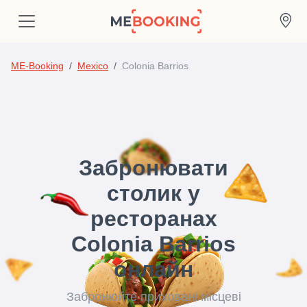
ME-Booking
Mexico
Colonia Barrios
Забронювати
столик у
ресторанах
Colonia Barrios
онлайн
Забронюйте приховані місцеві