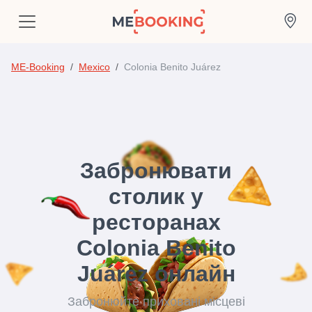
ME-Booking
Mexico
Colonia Benito Juárez
Забронювати
столик у
ресторанах
Colonia Benito
Juárez онлайн
Забронюйте приховані місцеві