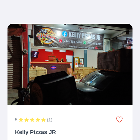
5
(
1
)
Kelly Pizzas JR