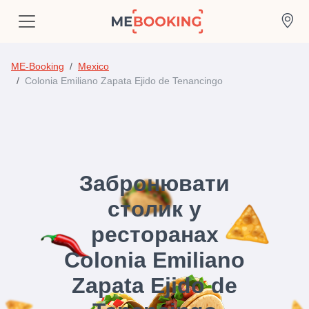
ME-Booking
Mexico
Colonia Emiliano Zapata Ejido de Tenancingo
Забронювати
столик у
ресторанах
Colonia Emiliano
Zapata Ejido de