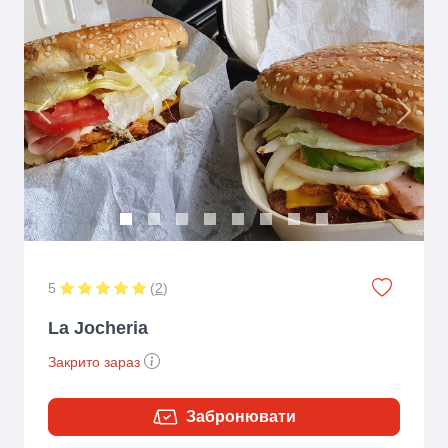
Previous
Next
5
(
2
)
La Jocheria
Закрито зараз
Забронювати