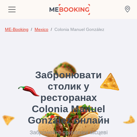
ME-Booking
Mexico
Colonia Manuel González
Забронювати
столик у
ресторанах
Colonia Manuel
González онлайн
Забронюйте приховані місцеві