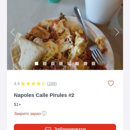
Previous
Next
4.4
(
299
)
Napoles Calle Pirules #2
$1+
Закрито зараз
Забронювати