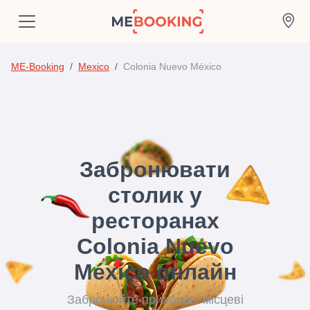
ME-Booking
Mexico
Colonia Nuevo México
Забронювати
столик у
ресторанах
Colonia Nuevo
México онлайн
Забронюйте приховані місцеві