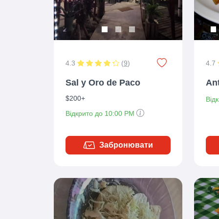
4.3
(
9
)
4.7
Sal y Oro de Paco
Ant
$200+
Від
Відкрито до 10:00 PM
Забронювати