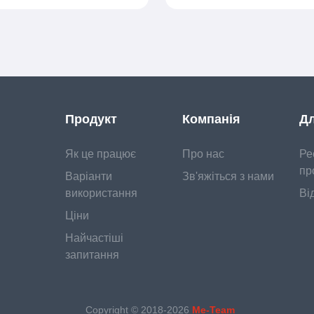
Продукт
Компанія
Дл
Як це працює
Про нас
Ре
пр
Варіанти
Зв'яжіться з нами
використання
Ві
Ціни
Найчастіші
запитання
Copyright © 2018-
2026
Me-Team