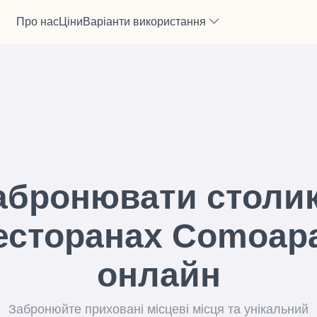
Про нас
Ціни
Варіанти використання
абронювати столик
есторанах Comoap
онлайн
Забронюйте приховані місцеві місця та унікальний