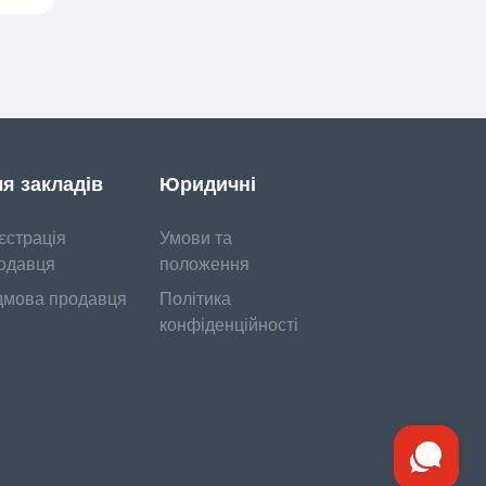
я закладів
Юридичні
єстрація
Умови та
одавця
положення
дмова продавця
Політика
конфіденційності