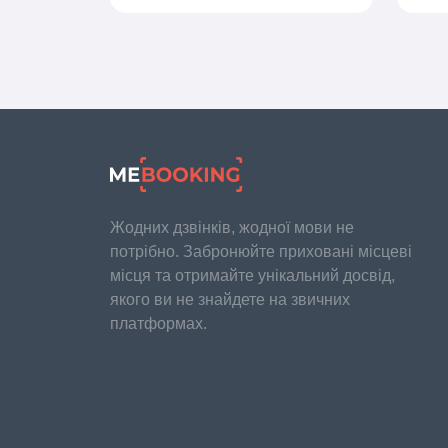
Жодних дзвінків, жодної мови не
потрібно. Забронюйте приховані місцеві
місця та отримайте унікальний досвід,
якого ви не знайдете на звичних
платформах.