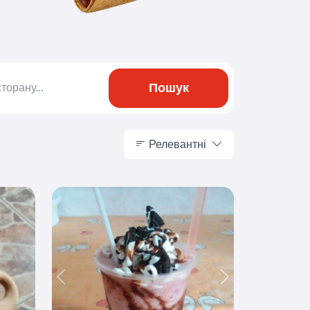
Пошук
Релевантні
Релевантні
Previous
Next