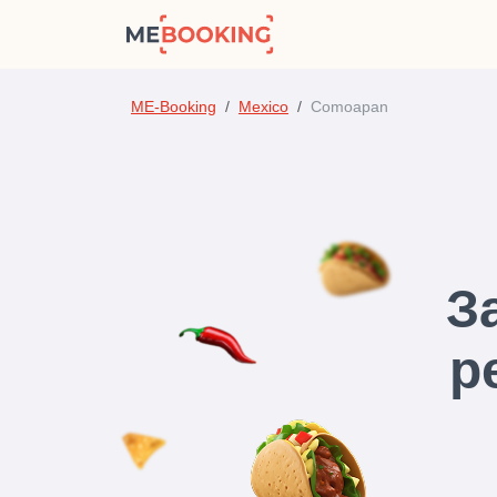
ME-Booking
Mexico
Comoapan
З
р