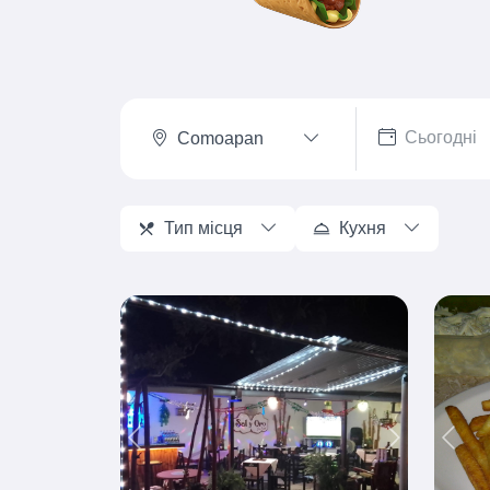
Comoapan
Тип місця
Кухня
Previous
Next
Prev