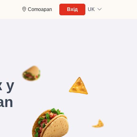
Comoapan
Вхід
UK
 у
an