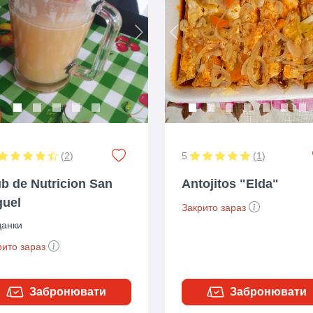
ious
Next
Previous
(
2
)
5
(
1
)
b de Nutricion San
Antojitos "Elda"
guel
Закрито зараз
данки
рито зараз
Забронювати
Забронювати