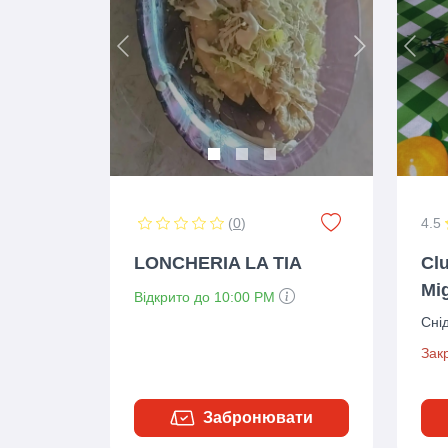
Previous
Next
Prev
(
0
)
4.5
LONCHERIA LA TIA
Clu
Mi
Відкрито до 10:00 PM
Сні
Зак
Забронювати