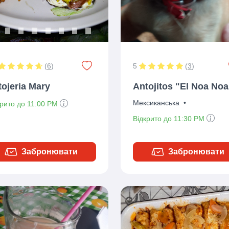
(
6
)
5
(
3
)
ojeria Mary
Antojitos "El Noa Noa
Мексиканська
•
крито до 11:00 PM
Відкрито до 11:30 PM
Забронювати
Забронювати