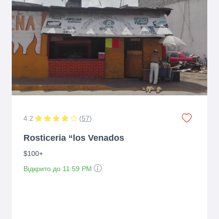
4.2
(
57
)
Rosticeria “los Venados
$100+
Відкрито до 11:59 PM