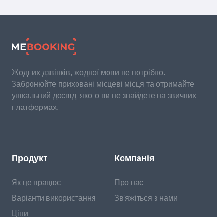
Жодних дзвінків, жодної мови не потрібно.
Забронюйте приховані місцеві місця та отримайте
унікальний досвід, якого ви не знайдете на звичних
платформах.
Продукт
Компанія
Як це працює
Про нас
Варіанти використання
Зв'яжіться з нами
Ціни