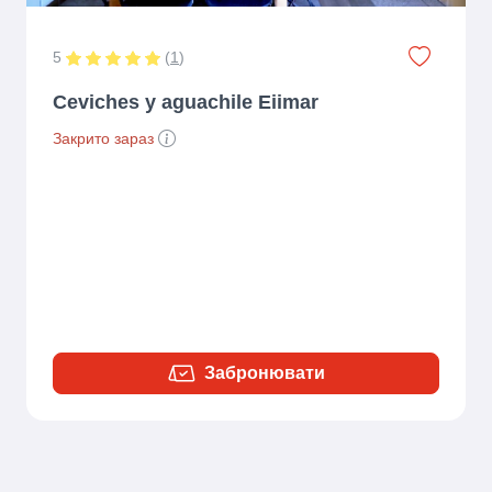
5
(
1
)
Ceviches y aguachile Eiimar
Закрито зараз
Забронювати