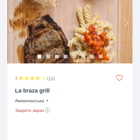
Previous
Next
4
(
14
)
La braza grill
Американська
•
Закрито зараз