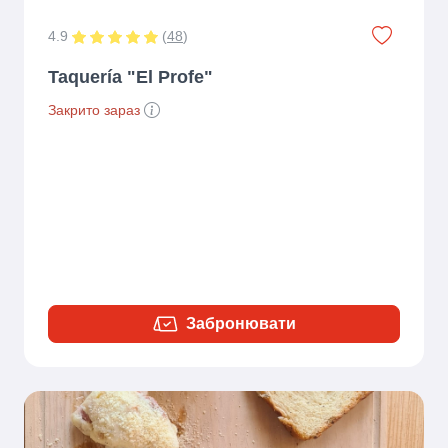
4.9
(
48
)
Taquería "El Profe"
Закрито зараз
Забронювати