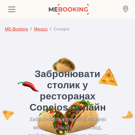
ME-Booking
Mexico
Conejos
Забронювати
столик у
ресторанах
Conejos онлайн
Забронюйте приховані місцеві
місця та унікальний досвід,