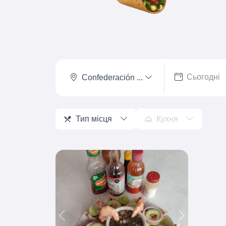
Confederación ...
Тип місця
Кухня
Previous
Next