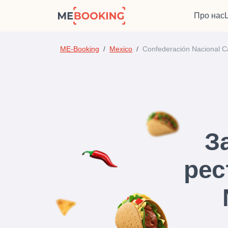
Про нас
ME-Booking
Mexico
Confederación Nacional 
З
рес