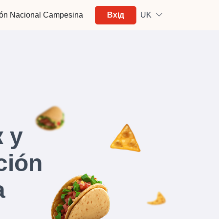
ión Nacional Campesina
Вхід
UK
 у
ción
a