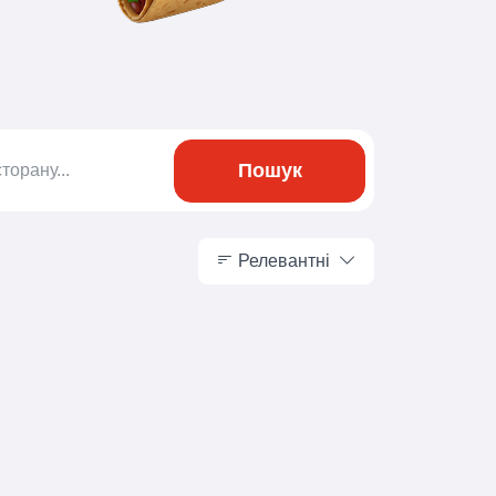
Пошук
Релевантні
Релевантні