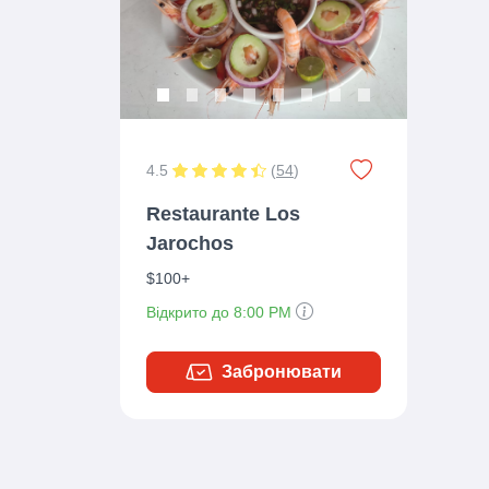
4.5
(
54
)
Restaurante Los
Jarochos
$100+
Відкрито до 8:00 PM
Забронювати