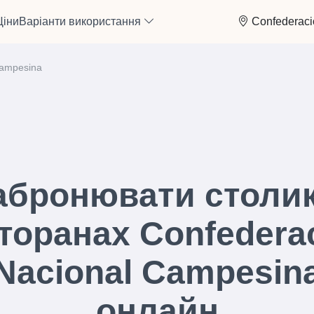
Ціни
Варіанти використання
Confederac
Campesina
абронювати столик
торанах Confedera
Nacional Campesin
онлайн