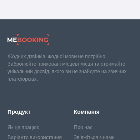
Жодних дзвінків, жодної мови не потрібно.
Забронюйте приховані місцеві місця та отримайте
унікальний досвід, якого ви не знайдете на звичних
платформах.
Продукт
Компанія
Як це працює
Про нас
Варіанти використання
Зв'яжіться з нами