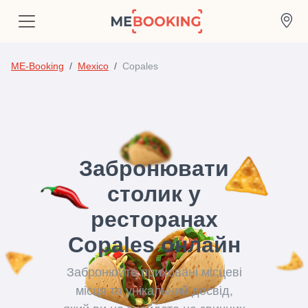
ME-Booking
Mexico
Copales
Забронювати
столик у
ресторанах
Copales онлайн
Забронюйте приховані місцеві
місця та унікальний досвід,