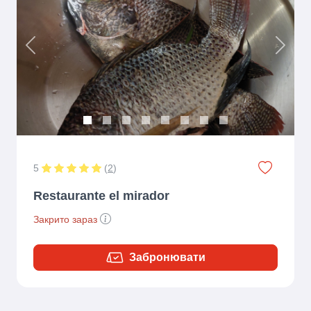
Previous
Next
5
(
2
)
Restaurante el mirador
Закрито зараз
Забронювати