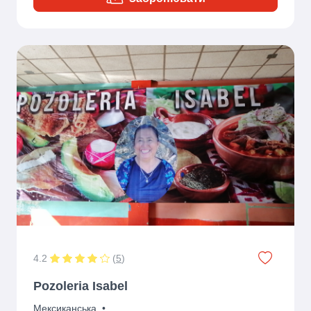
4.2
(
5
)
Pozoleria Isabel
Мексиканська
•