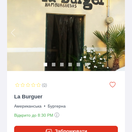
Previous
Next
(
0
)
La Burguer
Американська
•
Бургерна
Відкрито до 8:30 PM
Забронювати