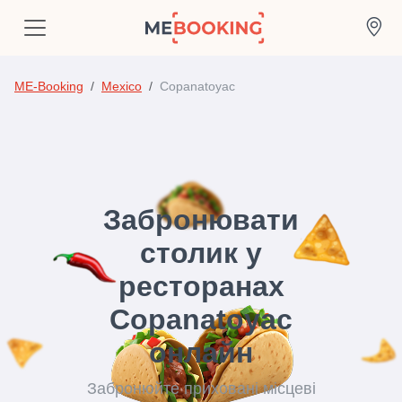
ME-Booking
Mexico
Copanatoyac
Забронювати
столик у
ресторанах
Copanatoyac
онлайн
Забронюйте приховані місцеві