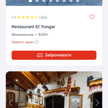
4.5
(
460
)
Restaurant El Tungar
Мексиканська
•
$100+
Закрито зараз
Забронювати
Previous
Next