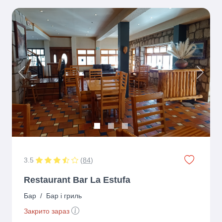
Previous
Next
3.5
(
84
)
Restaurant Bar La Estufa
Бар
/
Бар і гриль
Закрито зараз