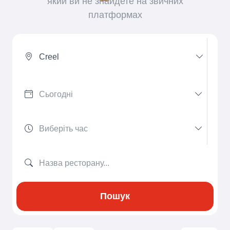
який ви не знайдете на звичних
платформах
Creel
Пошук