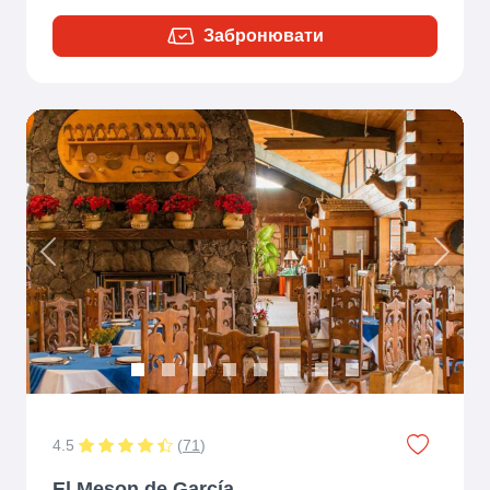
Забронювати
Previous
Next
4.5
(
71
)
El Meson de García