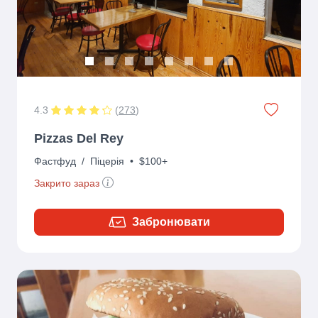
4.3
(
273
)
Pizzas Del Rey
Фастфуд
/
Піцерія
•
$100+
Закрито зараз
Забронювати