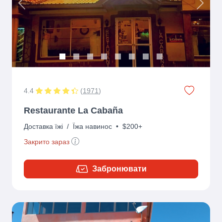
Previous
Next
4.4
(
1971
)
Restaurante La Cabaña
Доставка їжі
/
Їжа навинос
•
$200+
Закрито зараз
Забронювати