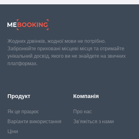
Жодних дзвінків, жодної мови не потрібно.
Забронюйте приховані місцеві місця та отримайте
унікальний досвід, якого ви не знайдете на звичних
платформах.
Продукт
Компанія
Як це працює
Про нас
Варіанти використання
Зв'яжіться з нами
Ціни