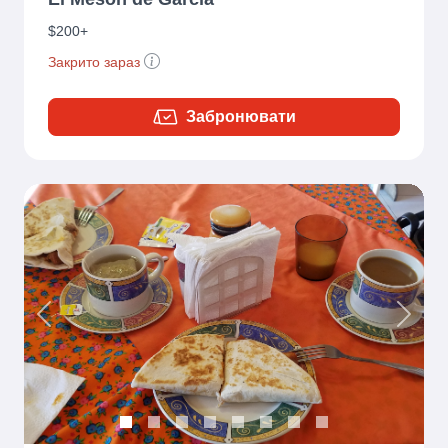
$200+
Закрито зараз
Забронювати
Previous
Next