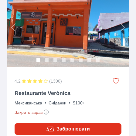
Previous
Next
4.2
(
1390
)
Restaurante Verónica
Мексиканська
•
Сніданки
•
$100+
Закрито зараз
Забронювати