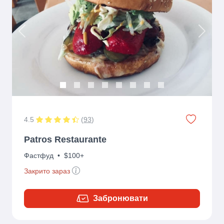
Previous
Next
4.5
(
93
)
Patros Restaurante
Фастфуд
•
$100+
Закрито зараз
Забронювати