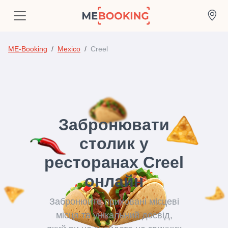
ME-Booking
Mexico
Creel
Забронювати
столик у
ресторанах Creel
онлайн
Забронюйте приховані місцеві
місця та унікальний досвід,