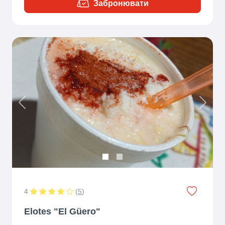
Забронювати
Previous
Next
4
(
5
)
Elotes "El Güero"