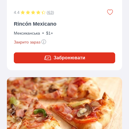
4.4
(
63
)
Rincón Mexicano
Мексиканська
•
$1+
Закрито зараз
Забронювати
Previous
Next