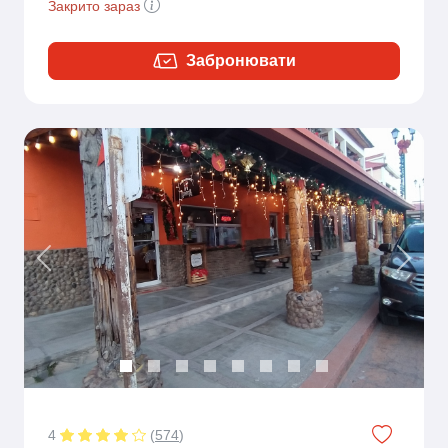
Закрито зараз
Забронювати
Previous
Next
4
(
574
)