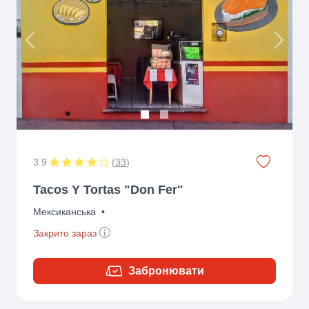
Previous
Next
3.9
(
33
)
Tacos Y Tortas "Don Fer"
Мексиканська
•
Закрито зараз
Забронювати