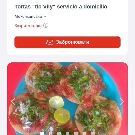
Tortas "tío Vily" servicio a domicilio
Мексиканська
•
Закрито зараз
Забронювати
Previous
Next