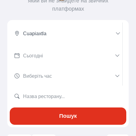
який ви не знайдете на звичних
платформах
Cuapiaxtla
Пошук