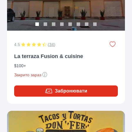
4.5
(
34
)
La terraza Fusion & cuisine
$100+
Закрито зараз
Забронювати