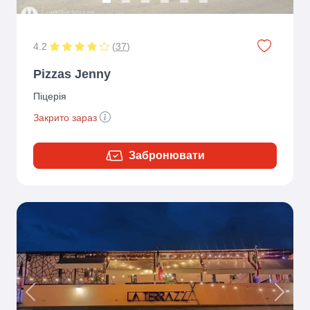
4.2
(
37
)
Pizzas Jenny
Піцерія
Закрито зараз
Забронювати
Previous
Next