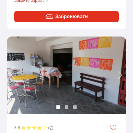
Закрито зараз
Забронювати
Previous
Next
3.9
(
7
)