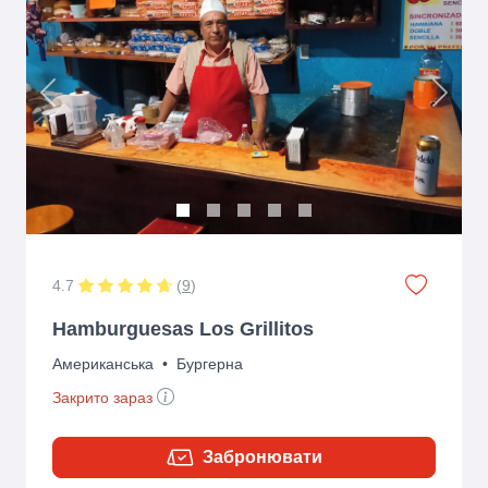
Previous
Next
4.7
(
9
)
Hamburguesas Los Grillitos
Американська
•
Бургерна
Закрито зараз
Забронювати