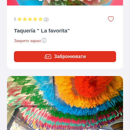
5
(
3
)
Taquería " La favorita"
Закрито зараз
Забронювати
Previous
Next