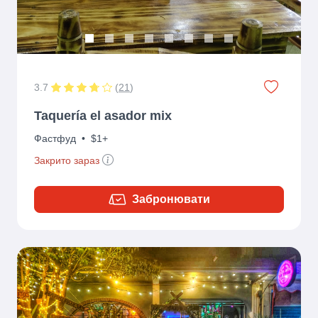
3.7
(
21
)
Taquería el asador mix
Фастфуд
•
$1+
Закрито зараз
Забронювати