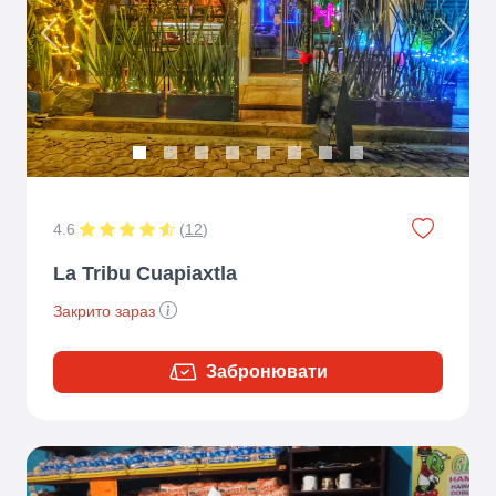
Previous
Next
4.6
(
12
)
La Tribu Cuapiaxtla
Закрито зараз
Забронювати