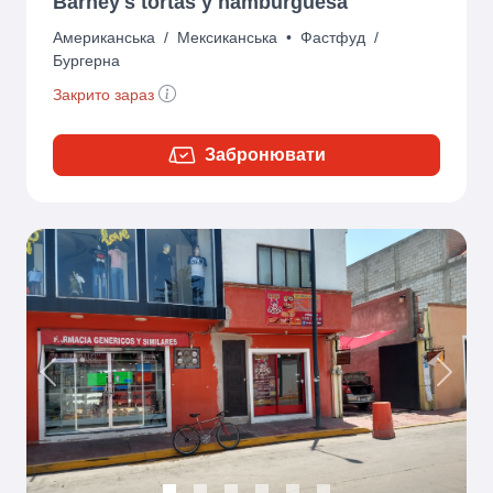
Barney's tortas y hamburguesa
Американська
/
Мексиканська
•
Фастфуд
/
Бургерна
Закрито зараз
Забронювати
Previous
Next