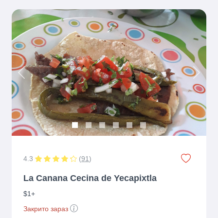
Previous
Next
4.3
(
91
)
La Canana Cecina de Yecapixtla
$1+
Закрито зараз