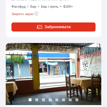
Фастфуд
/
Бар
/
Бар і гриль
•
$100+
Закрито зараз
Забронювати
Previous
Next