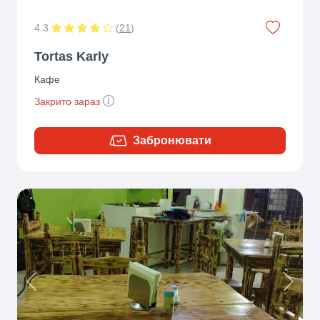
4.3
(
21
)
Tortas Karly
Кафе
Закрито зараз
Забронювати
Previous
Next