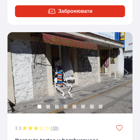
Забронювати
Previous
Next
3.3
(
38
)