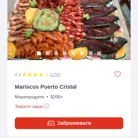
Previous
Next
4.2
(
178
)
Mariscos Puerto Cristal
Морепродукти
•
$200+
Закрито зараз
Забронювати