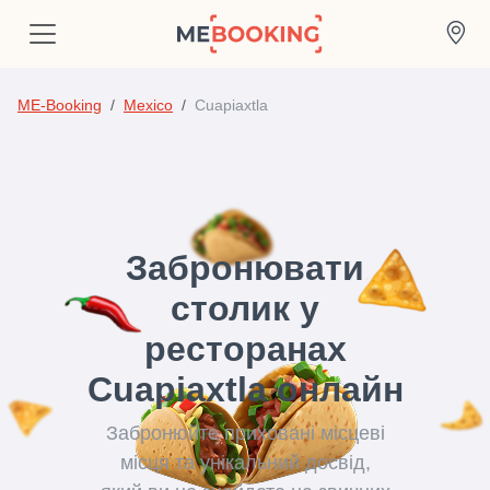
ME-Booking
Mexico
Cuapiaxtla
Забронювати
столик у
ресторанах
Cuapiaxtla онлайн
Забронюйте приховані місцеві
місця та унікальний досвід,