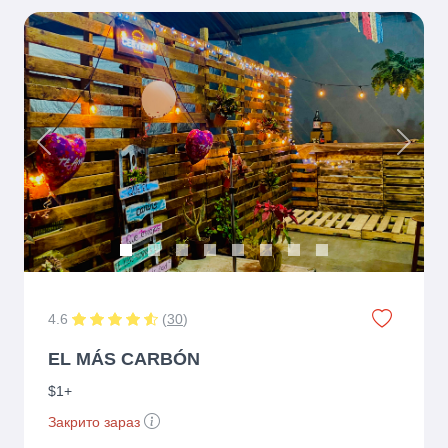
Previous
Next
4.6
(
30
)
EL MÁS CARBÓN
$1+
Закрито зараз