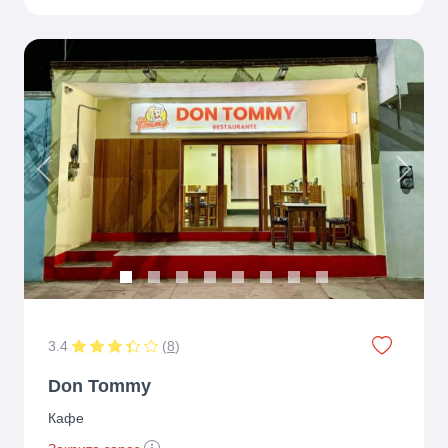
Previous
Next
3.4
(
8
)
Don Tommy
Кафе