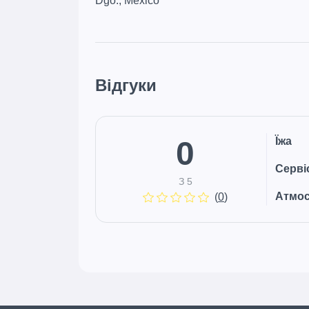
Dgo., Mexico
Відгуки
0
Їжа
Серві
З 5
Атмо
(
0
)