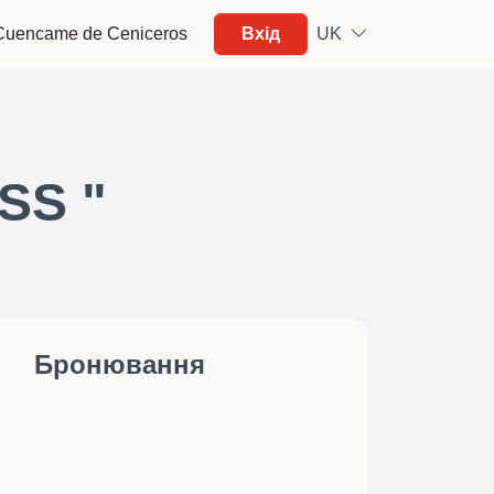
Cuencame de Ceniceros
Вхід
UK
SS "
Бронювання