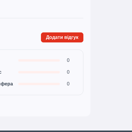
Додати відгук
0
с
0
сфера
0