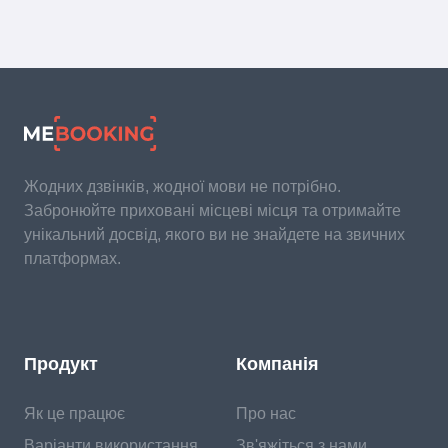
Жодних дзвінків, жодної мови не потрібно.
Забронюйте приховані місцеві місця та отримайте
унікальний досвід, якого ви не знайдете на звичних
платформах.
Продукт
Компанія
Як це працює
Про нас
Варіанти використання
Зв'яжіться з нами