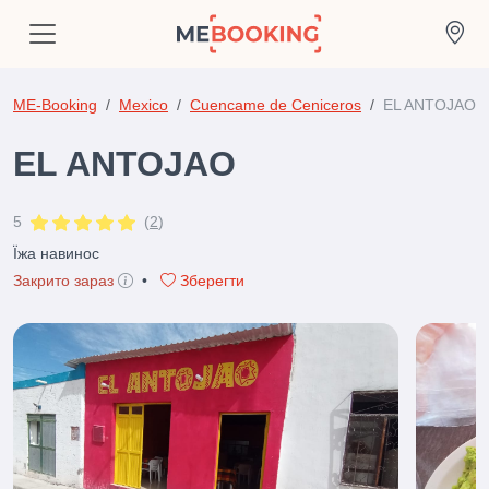
ME-Booking
Mexico
Cuencame de Ceniceros
EL ANTOJAO
EL ANTOJAO
5
(
2
)
Їжа навинос
Закрито зараз
•
Зберегти