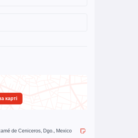
а карті
camé de Ceniceros, Dgo., Mexico