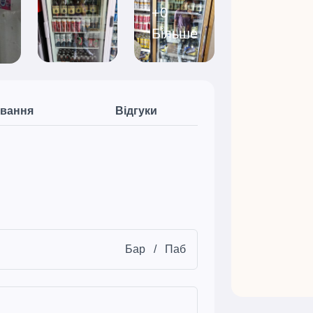
+0
Більше
вання
Відгуки
Бар
/
Паб