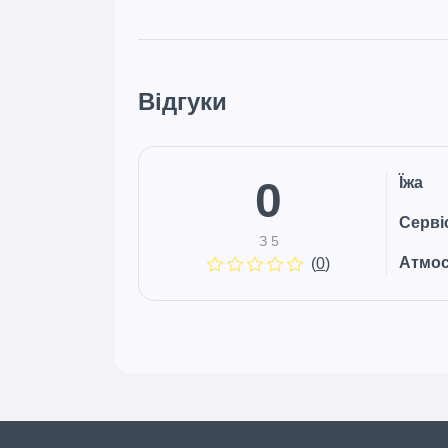
Відгуки
0
Їжа
Серві
З 5
Атмо
(
0
)