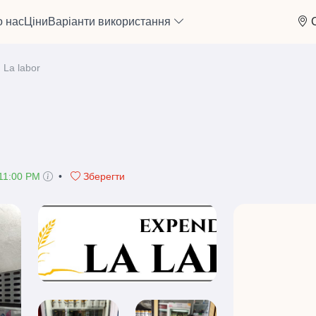
 нас
Ціни
Варіанти використання
La labor
 11:00 PM
•
Зберегти