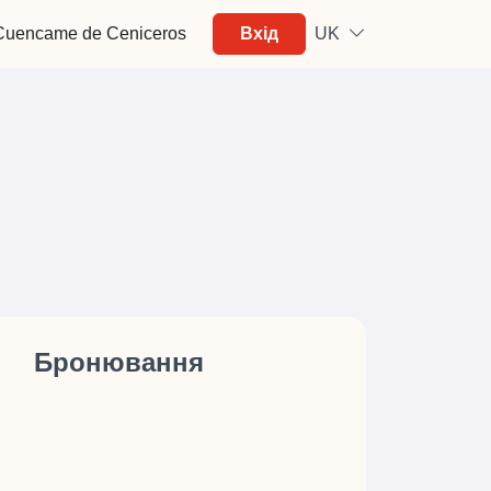
Cuencame de Ceniceros
Вхід
UK
Бронювання