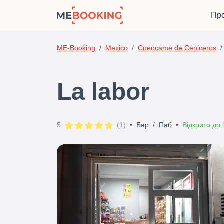
Про
ME-Booking
Mexico
Cuencame de Ceniceros
La labor
5
(
1
)
•
Бар
/
Паб
•
Відкрито до