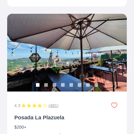
Previous
Next
4.3
(
481
)
Posada La Plazuela
$200+