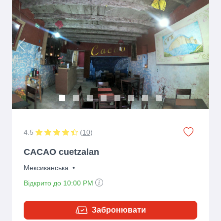
Previous
Next
4.5
(
10
)
CACAO cuetzalan
Мексиканська
•
Відкрито до 10:00 PM
Забронювати