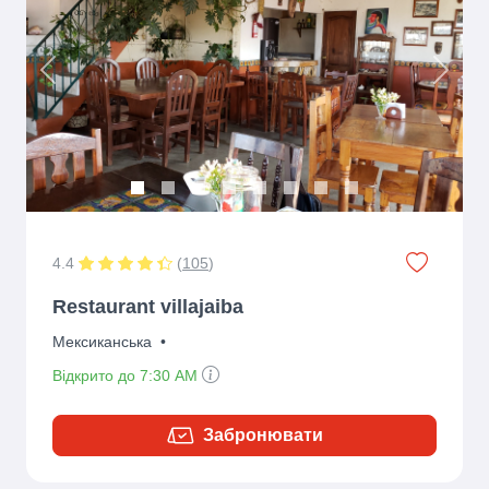
Previous
Next
4.4
(
105
)
Restaurant villajaiba
Мексиканська
•
Відкрито до 7:30 AM
Забронювати