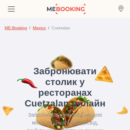
ME-Booking
Mexico
Cuetzalan
Забронювати
столик у
ресторанах
Cuetzalan онлайн
Забронюйте приховані місцеві
місця та унікальний досвід,