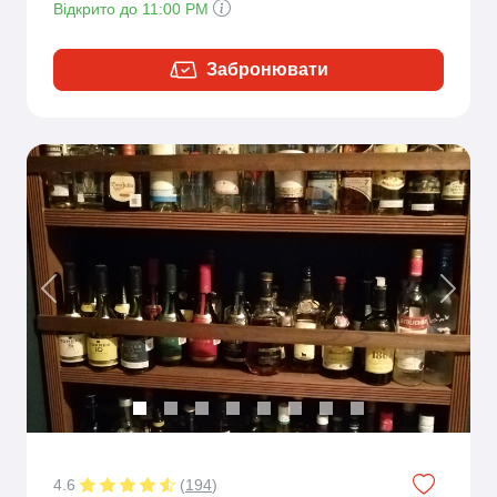
Відкрито до 11:00 PM
Забронювати
Previous
Next
4.6
(
194
)