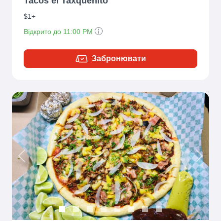
Tacos el Taxqueñito
$1+
Відкрито до 11:00 PM
Забронювати
Previous
Next