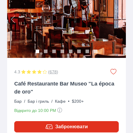
Previous
Next
4.3
(
678
)
Café Restaurante Bar Museo "La época
de oro"
Бар
/
Бар і гриль
/
Кафе
•
$200+
Відкрито до 10:00 PM
Забронювати