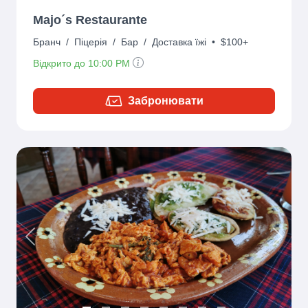
Majo´s Restaurante
Бранч
/
Піцерія
/
Бар
/
Доставка їжі
•
$100+
Відкрито до 10:00 PM
Забронювати
Previous
Next