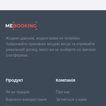
Жодних дзвінків, жодної мови не потрібно.
Забронюйте приховані місцеві місця та отримайте
унікальний досвід, якого ви не знайдете на звичних
платформах.
Продукт
Компанія
Як це працює
Про нас
Варіанти використання
Зв'яжіться з нами