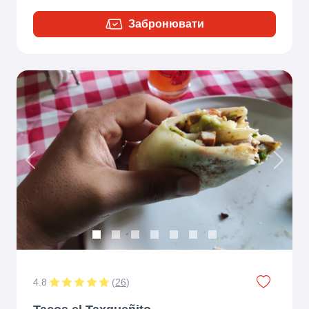
Забронювати
Previous
Next
4.8
(
26
)