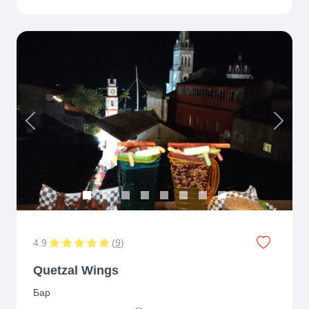
Previous
Next
4.9
(
9
)
Quetzal Wings
Бар