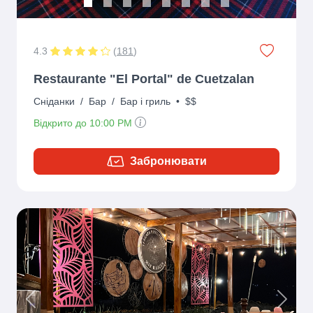
4.3
(
181
)
Restaurante "El Portal" de Cuetzalan
Сніданки
/
Бар
/
Бар і гриль
•
$$
Відкрито до 10:00 PM
Забронювати
Previous
Next