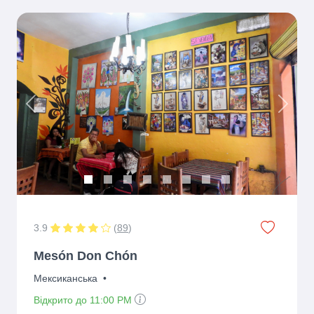
Previous
Next
3.9
(
89
)
Mesón Don Chón
Мексиканська
•
Відкрито до 11:00 PM