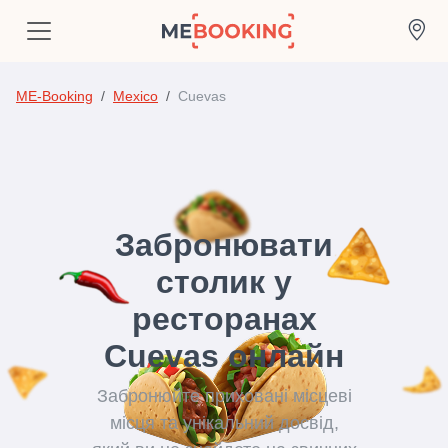
ME-Booking
Mexico
Cuevas
Забронювати
столик у
ресторанах
Cuevas онлайн
Забронюйте приховані місцеві
місця та унікальний досвід,