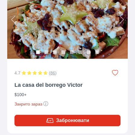
Previous
Next
4.7
(
86
)
La casa del borrego Victor
$100+
Закрито зараз
Забронювати