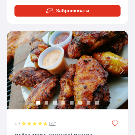
Забронювати
Previous
Next
4.7
(
37
)