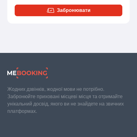
Забронювати
Жодних дзвінків, жодної мови не потрібно.
Забронюйте приховані місцеві місця та отримайте
унікальний досвід, якого ви не знайдете на звичних
платформах.