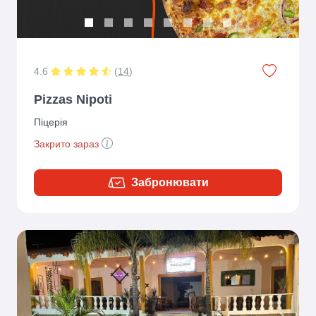
4.6
(
14
)
Pizzas Nipoti
Піцерія
Закрито зараз
Забронювати