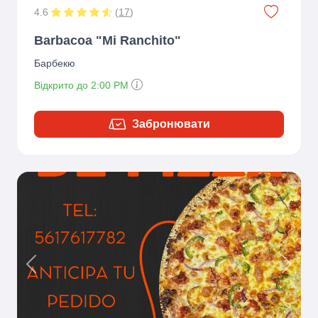
4.6
(
17
)
Barbacoa "Mi Ranchito"
Барбекю
Відкрито до 2:00 PM
Забронювати
Previous
Next