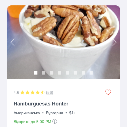
Previous
Next
4.6
(
56
)
Hamburguesas Honter
Американська
•
Бургерна
•
$1+
Відкрито до 5:00 PM