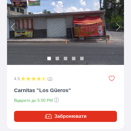
Previous
Next
4.5
(
2
)
Carnitas "Los Güeros"
Відкрито до 5:00 PM
Забронювати