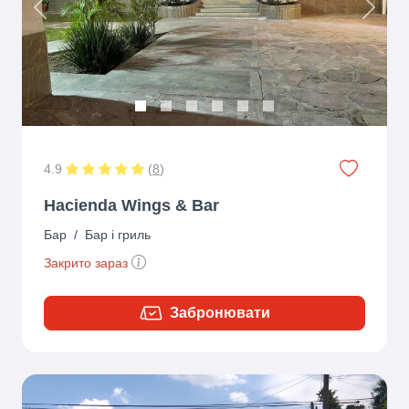
Previous
Next
4.9
(
8
)
Hacienda Wings & Bar
Бар
/
Бар і гриль
Закрито зараз
Забронювати