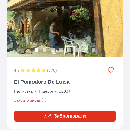
Previous
Next
4.7
(
578
)
El Pomodoro De Luisa
Італійська
•
Піцерія
•
$200+
Закрито зараз
Забронювати