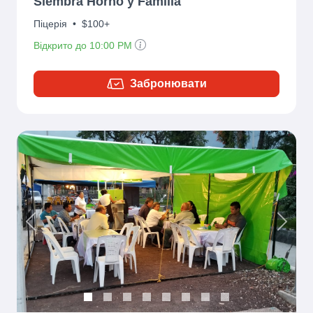
Siembra Horno y Familia
Піцерія
•
$100+
Відкрито до 10:00 PM
Забронювати
Previous
Next