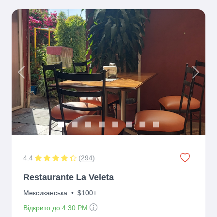
Previous
Next
4.4
(
294
)
Restaurante La Veleta
Мексиканська
•
$100+
Відкрито до 4:30 PM