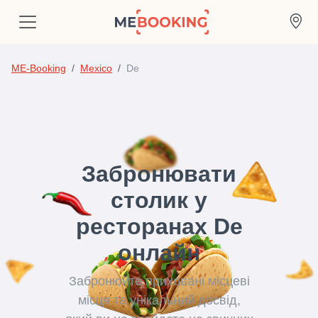
ME-Booking
Mexico
De
Забронювати
столик у
ресторанах De
онлайн
Забронюйте приховані місцеві
місця та унікальний досвід,