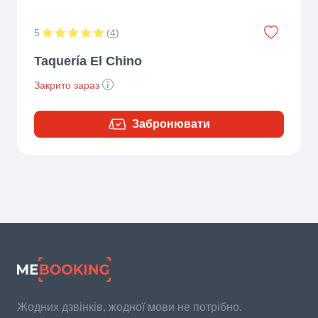
5
(
4
)
Taquería El Chino
Закрито зараз
Забронювати
Жодних дзвінків, жодної мови не потрібно.