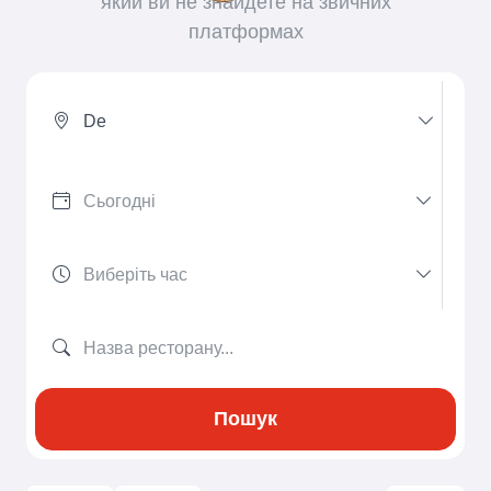
який ви не знайдете на звичних
платформах
De
Пошук