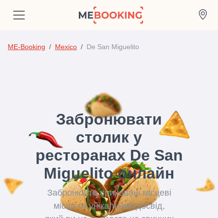
ME-Booking
Mexico
De San Miguelito
Забронювати
столик у
ресторанах De San
Miguelito онлайн
Забронюйте приховані місцеві
місця та унікальний досвід,