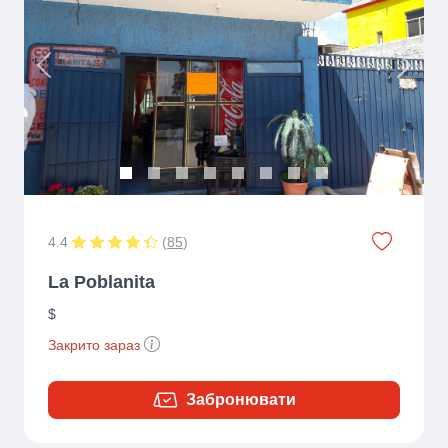
Previous
Next
4.4
(
85
)
La Poblanita
$
Закрито зараз
Забронювати