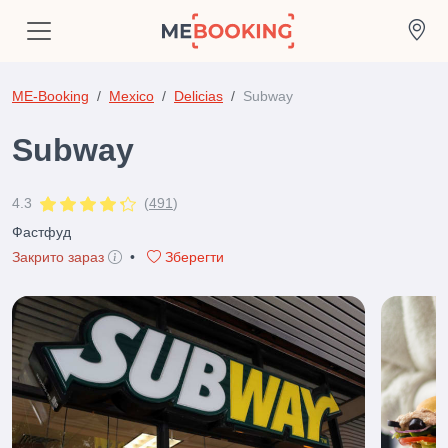
ME-Booking
Mexico
Delicias
Subway
Subway
4.3
(
491
)
Фастфуд
Закрито зараз
•
Зберегти