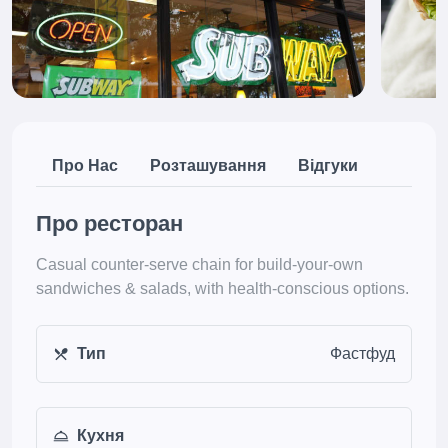
Про Нас
Розташування
Відгуки
Про ресторан
Casual counter-serve chain for build-your-own
sandwiches & salads, with health-conscious options.
Тип
Фастфуд
Кухня