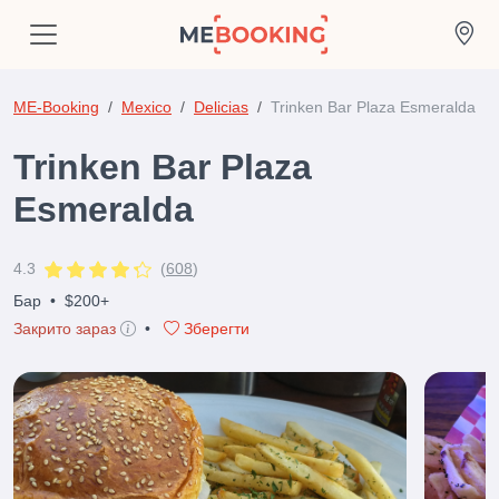
ME-Booking
Mexico
Delicias
Trinken Bar Plaza Esmeralda
Trinken Bar Plaza
Esmeralda
4.3
(
608
)
Бар
•
$200+
Закрито зараз
•
Зберегти