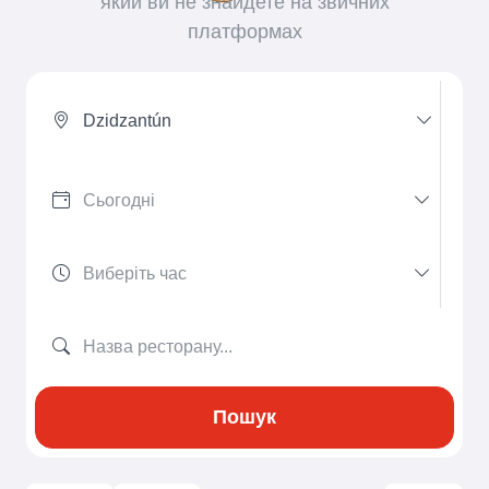
який ви не знайдете на звичних
платформах
Dzidzantún
Пошук