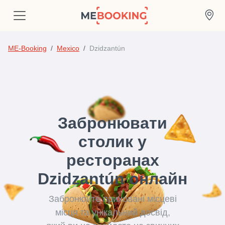
ME-Booking
Mexico
Dzidzantún
Забронювати
столик у
ресторанах
Dzidzantún онлайн
Забронюйте приховані місцеві
місця та унікальний досвід,