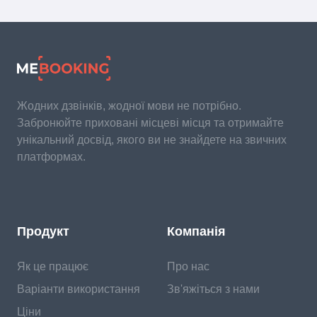
Жодних дзвінків, жодної мови не потрібно.
Забронюйте приховані місцеві місця та отримайте
унікальний досвід, якого ви не знайдете на звичних
платформах.
Продукт
Компанія
Як це працює
Про нас
Варіанти використання
Зв'яжіться з нами
Ціни