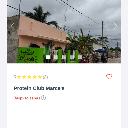
Previous
Next
5
(
8
)
Protein Club Marce's
Закрито зараз