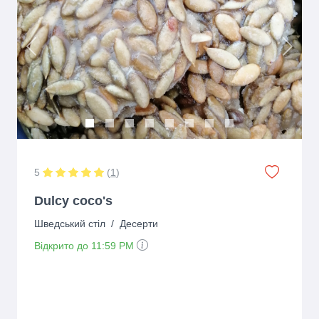
Previous
Next
5
(
1
)
Dulcy coco's
Шведський стіл
/
Десерти
Відкрито до 11:59 PM