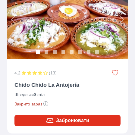
Previous
Next
4.2
(
13
)
Chido Chido La Antojería
Шведський стіл
Закрито зараз
Забронювати