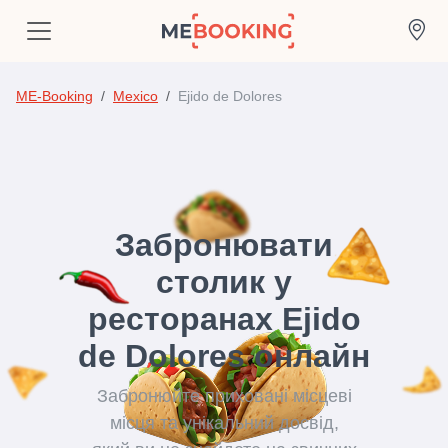
ME-Booking
Mexico
Ejido de Dolores
Забронювати
столик у
ресторанах Ejido
de Dolores онлайн
Забронюйте приховані місцеві
місця та унікальний досвід,