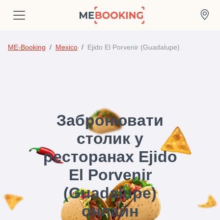
ME-Booking
Mexico
Ejido El Porvenir (Guadalupe)
Забронювати
столик у
ресторанах Ejido
El Porvenir
(Guadalupe)
онлайн