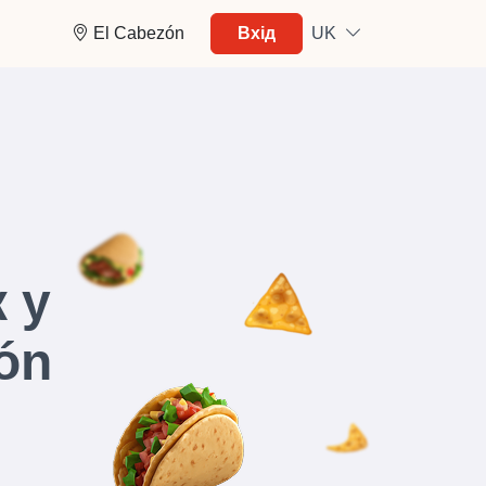
El Cabezón
Вхід
UK
 у
ón