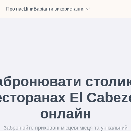
Про нас
Ціни
Варіанти використання
абронювати столик
есторанах El Cabez
онлайн
Забронюйте приховані місцеві місця та унікальний