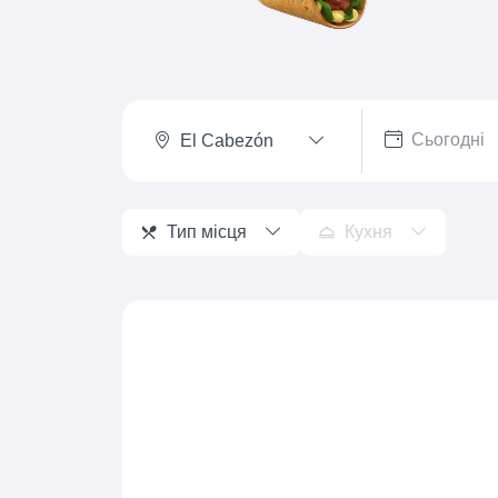
El Cabezón
Тип місця
Кухня