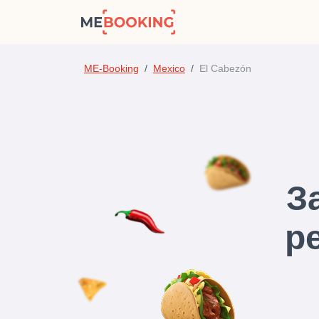
ME-Booking
Mexico
El Cabezón
З
р