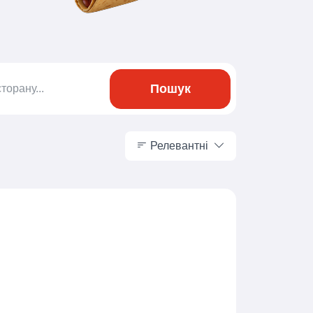
Пошук
Релевантні
Релевантні