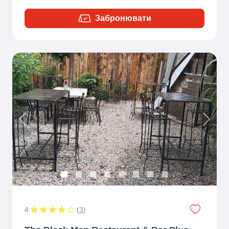
Забронювати
Previous
Next
4
(
3
)