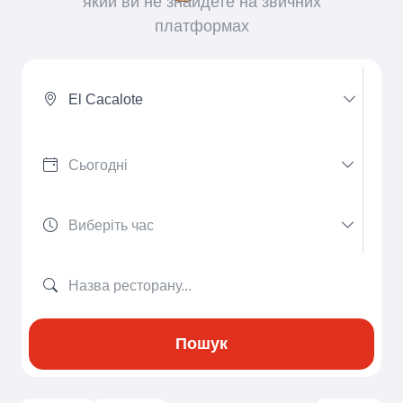
який ви не знайдете на звичних
платформах
El Cacalote
Пошук