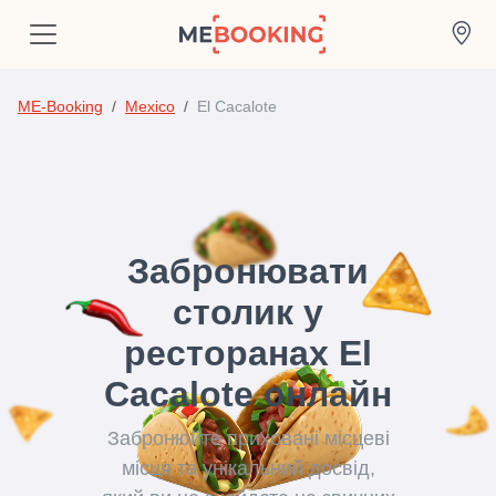
ME-Booking
Mexico
El Cacalote
Забронювати
столик у
ресторанах El
Cacalote онлайн
Забронюйте приховані місцеві
місця та унікальний досвід,