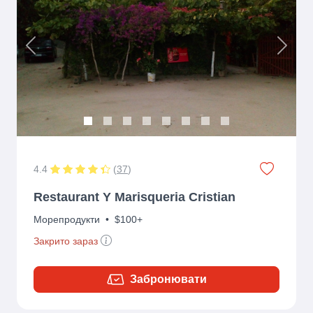
Previous
Next
4.4
(
37
)
Restaurant Y Marisqueria Cristian
Морепродукти
•
$100+
Закрито зараз
Забронювати