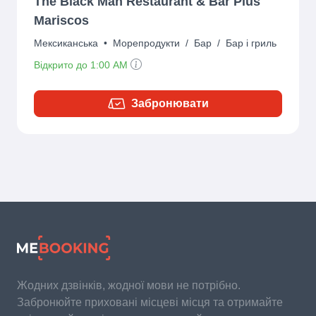
The Black Man Restaurant & Bar Plus
Mariscos
Мексиканська
•
Морепродукти
/
Бар
/
Бар і гриль
Відкрито до 1:00 AM
Забронювати
Жодних дзвінків, жодної мови не потрібно.
Забронюйте приховані місцеві місця та отримайте