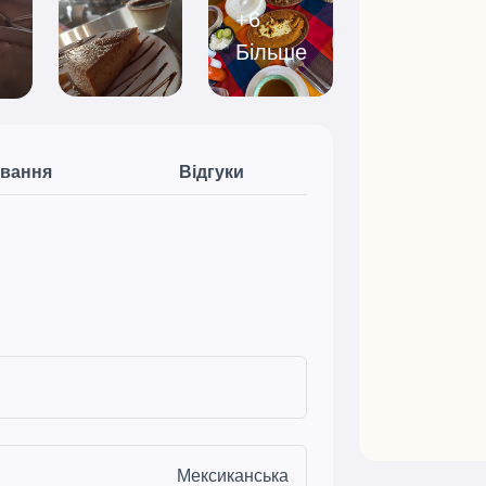
+6
Більше
вання
Відгуки
Мексиканська