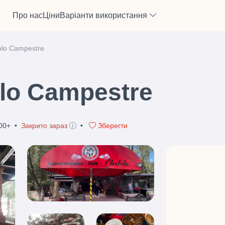
Про нас
Ціни
Варіанти використання
lolo Campestre
olo Campestre
00+
•
Закрито зараз
•
Зберегти