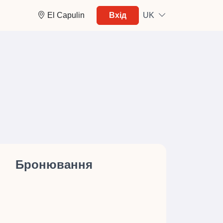
El Capulin
Вхід
UK
Бронювання