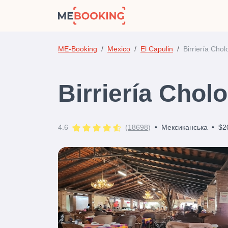
ME-Booking
Mexico
El Capulin
Birriería Cho
Birriería Chol
4.6
(
18698
)
•
Мексиканська
•
$2