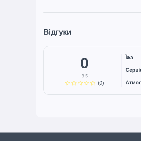
Відгуки
0
Їжа
Серві
З 5
Атмо
(
0
)