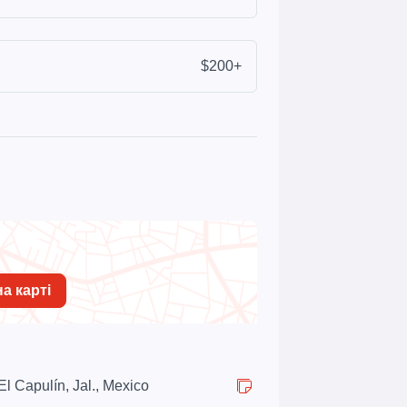
$200+
а карті
l Capulín, Jal., Mexico