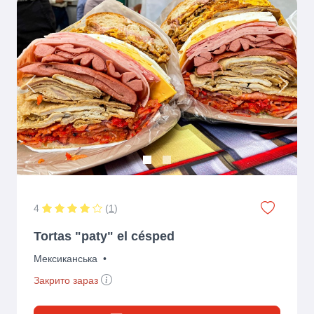
Previous
Next
4
(
1
)
Tortas "paty" el césped
Мексиканська
•
Закрито зараз