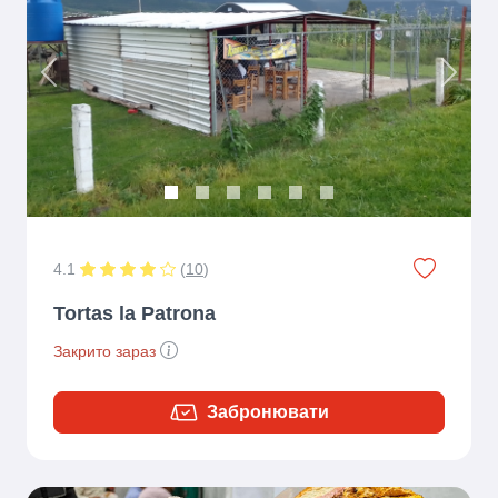
Previous
Next
4.1
(
10
)
Tortas la Patrona
Закрито зараз
Забронювати