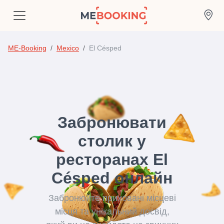
ME-Booking
Mexico
El Césped
Забронювати
столик у
ресторанах El
Césped онлайн
Забронюйте приховані місцеві
місця та унікальний досвід,