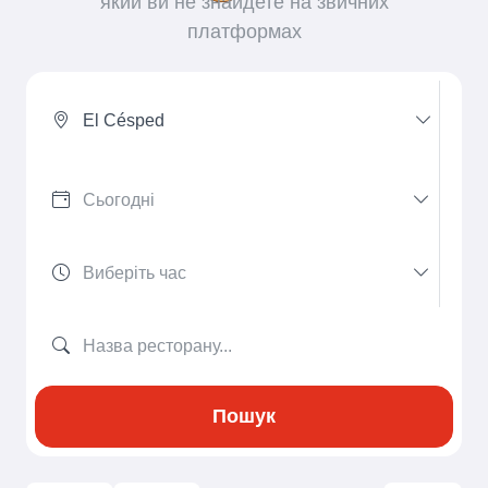
який ви не знайдете на звичних
платформах
El Césped
Пошук