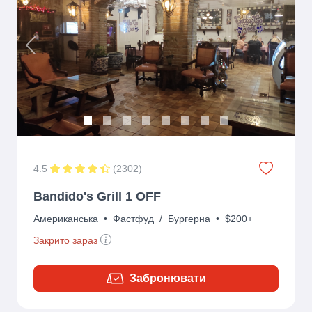
Previous
Next
4.5
(
2302
)
Bandido's Grill 1 OFF
Американська
•
Фастфуд
/
Бургерна
•
$200+
Закрито зараз
Забронювати