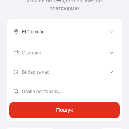
який ви не знайдете на звичних
платформах
El Comitán
Пошук