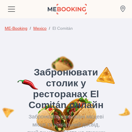
ME-Booking
Mexico
El Comitán
Забронювати
столик у
ресторанах El
Comitán онлайн
Забронюйте приховані місцеві
місця та унікальний досвід,