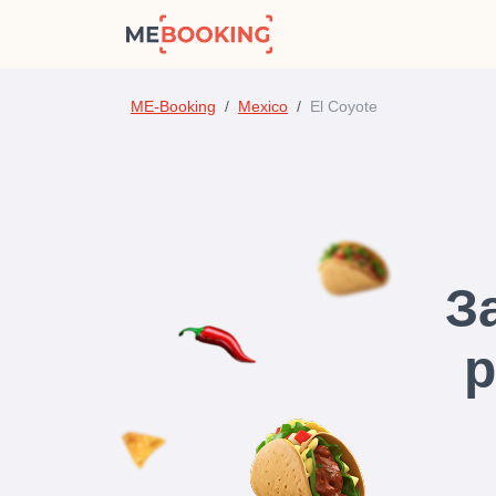
ME-Booking
Mexico
El Coyote
З
р