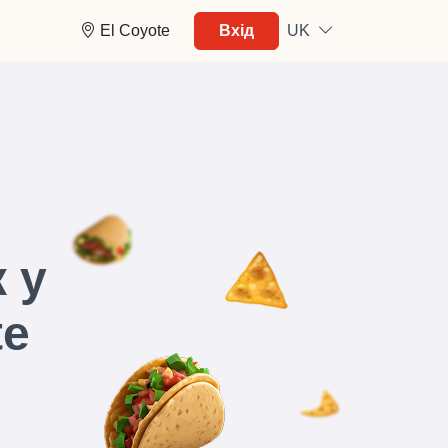
El Coyote
Вхід
UK
 у
te