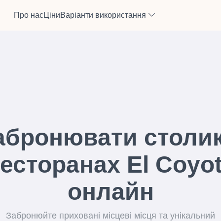
Про нас
Ціни
Варіанти використання
абронювати столик
есторанах El Coyo
онлайн
Забронюйте приховані місцеві місця та унікальний