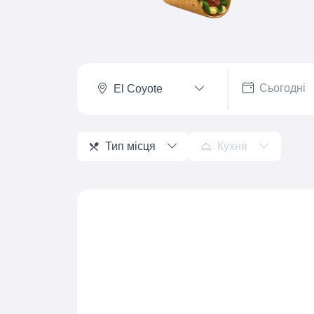
El Coyote
Тип місця
Кухня