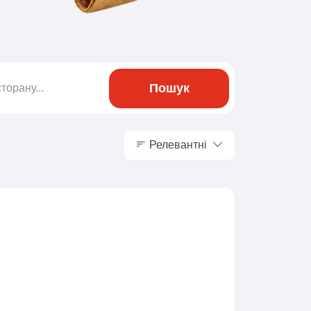
Пошук
Релевантні
Релевантні