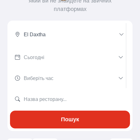
який ви не знайдете на звичних
платформах
El Daxtha
Пошук