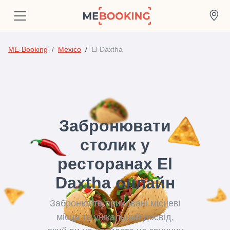
ME-Booking
Mexico
El Daxtha
Забронювати
столик у
ресторанах El
Daxtha онлайн
Забронюйте приховані місцеві
місця та унікальний досвід,