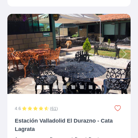
Previous
Next
4.6
(
61
)
Estación Valladolid El Durazno - Cata
Lagrata