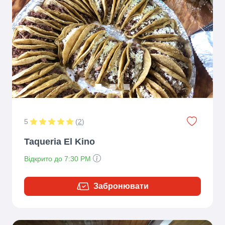
Previous
Next
5
(
2
)
Taqueria El Kino
Відкрито до 7:30 PM
Забронювати