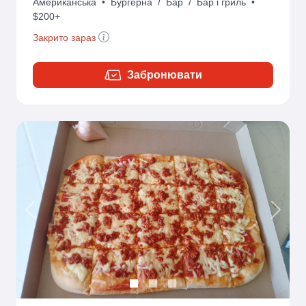
Американська
•
Бургерна
/
Бар
/
Бар і гриль
•
$200+
Закрито зараз
Забронювати
Previous
Next