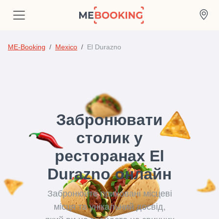
ME-Booking
Mexico
El Durazno
Забронювати
столик у
ресторанах El
Durazno онлайн
Забронюйте приховані місцеві
місця та унікальний досвід,