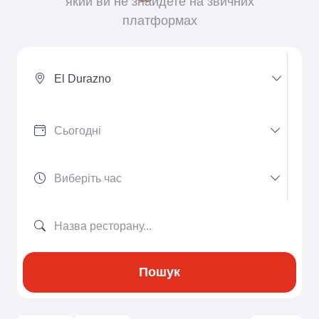
який ви не знайдете на звичних
платформах
El Durazno
Пошук