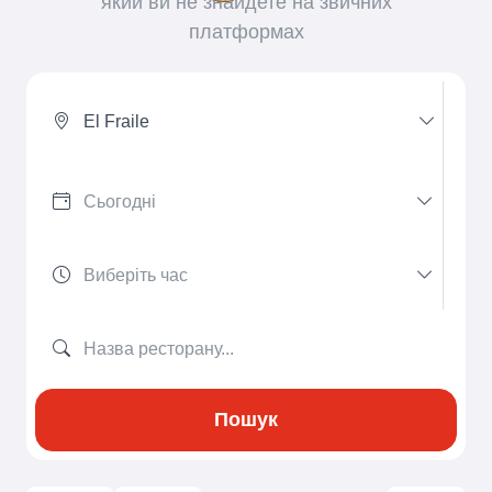
який ви не знайдете на звичних
платформах
El Fraile
Пошук