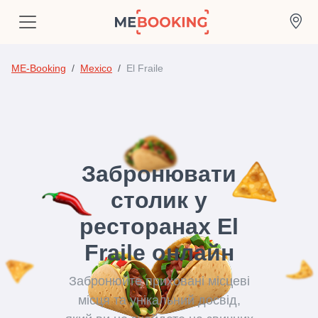
ME-Booking
Mexico
El Fraile
Забронювати
столик у
ресторанах El
Fraile онлайн
Забронюйте приховані місцеві
місця та унікальний досвід,