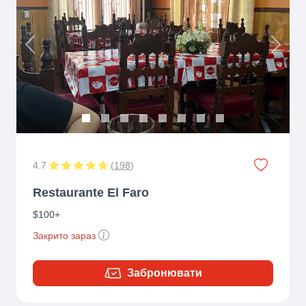
Previous
Next
4.7
(
198
)
Restaurante El Faro
$100+
Закрито зараз
Забронювати