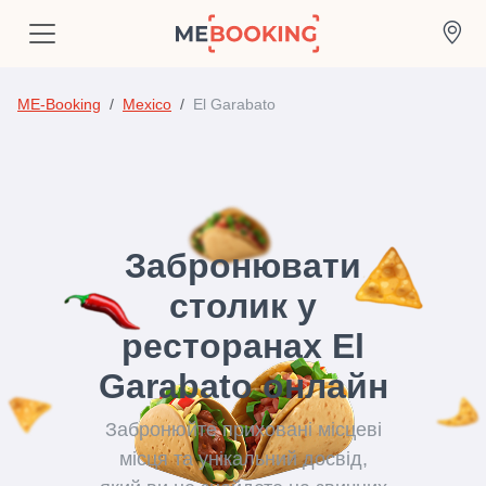
ME-Booking
Mexico
El Garabato
Забронювати
столик у
ресторанах El
Garabato онлайн
Забронюйте приховані місцеві
місця та унікальний досвід,