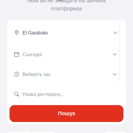
який ви не знайдете на звичних
платформах
El Garabato
Пошук