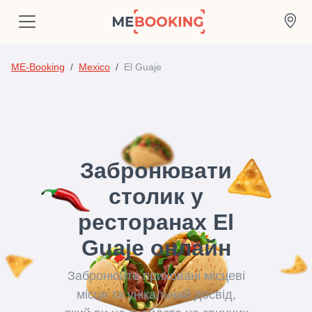
ME-Booking
Mexico
El Guaje
Забронювати
столик у
ресторанах El
Guaje онлайн
Забронюйте приховані місцеві
місця та унікальний досвід,