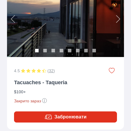
Previous
Next
4.5
(
32
)
Tacuaches - Taqueria
$100+
Закрито зараз
Забронювати