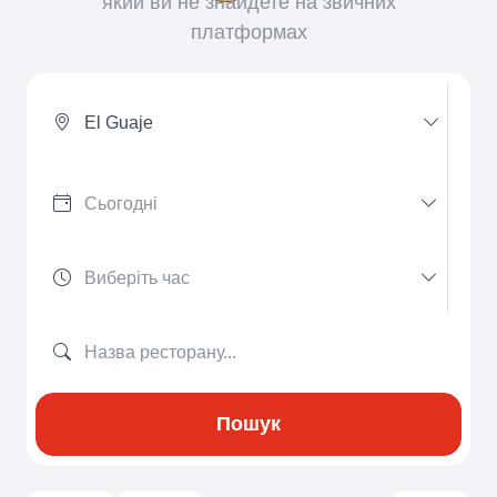
який ви не знайдете на звичних
платформах
El Guaje
Пошук