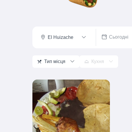
El Huizache
Тип місця
Кухня
Previous
Next