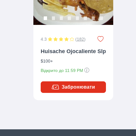
4.3
(
182
)
Huisache Ojocaliente Slp
$100+
Відкрито до 11:59 PM
Забронювати