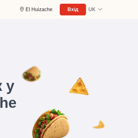
El Huizache
Вхід
UK
 у
che