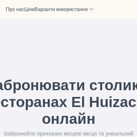
Про нас
Ціни
Варіанти використання
абронювати столик
сторанах El Huiza
онлайн
Забронюйте приховані місцеві місця та унікальний