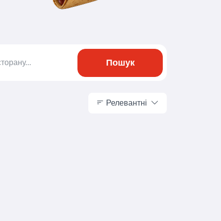
Пошук
Релевантні
Релевантні