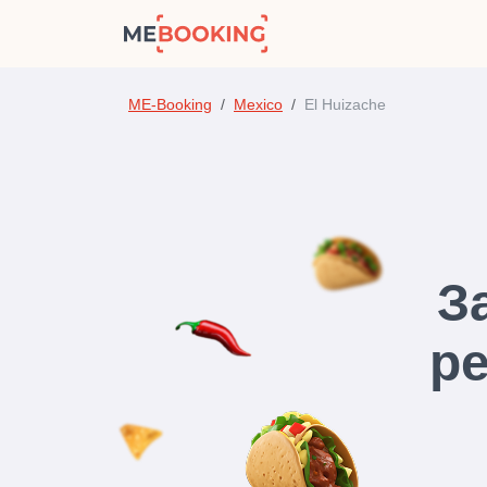
ME-Booking
Mexico
El Huizache
З
ре